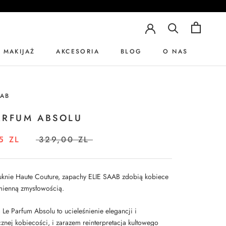
MAKIJAŻ
AKCESORIA
BLOG
O NAS
BLOG
O NAS
AAB
ARFUM ABSOLU
5 ZL
329,00 ZL
knie Haute Couture, zapachy ELIE SAAB zdobią kobiece
mienną zmysłowością.
 Le Parfum Absolu to ucieleśnienie elegancji i
cznej kobiecości, i zarazem reinterpretacja kultowego