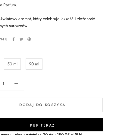
e Parfum.
wiatowy aromat, który celebruje lekkość i złożoność
nych surowców.
PNIJ
50 ml
90 ml
DODAJ DO KOSZYKA
KUP TERAZ
 cena w ciągu ostatnich 30 dni:
180,95 zl PLN