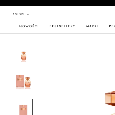
Przejdź
do
Język
treści
POLSKI
NOWOŚCI
BESTSELLERY
MARKI
PE
NOWOŚCI
BESTSELLERY
MARKI
PE