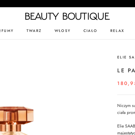
RFUMY
TWARZ
WŁOSY
CIAŁO
RELAX
RFUMY
TWARZ
WŁOSY
ELIE S
LE P
180,9
Niczym su
ciała pro
Elie SAAB
majestaty