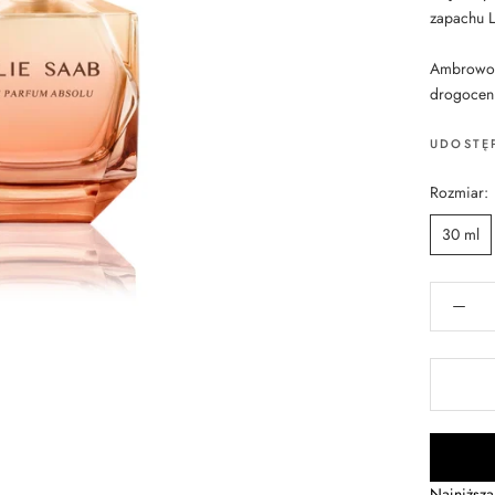
zapachu L
Ambrowo-k
drogocen
UDOSTĘ
Rozmiar:
30 ml
Najniższa